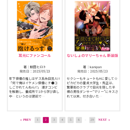
耳元にファンコール
ないしょのマリーちゃん 新装版
著：鯨田ヒロト
著：kanipan
発売日：2025/05/23
発売日：2025/05/23
年下俳優の推しはゲス系糸目芸人!!
セクシーもキュートもHに愛して☆
「何で俺はイケメン俳優にチ●コ
ピカピカの童貞大学生・秀正は、
しごかれてんねん!?」 漫才コンビ
繁華街のクラブで目元を隠した半
を解散し、養成所で1から学び直し
裸の男性ダンサー“マリー”にキスさ
中…というのは建前で…
れて以来、付き合いた…
PREV
1
2
3
4
5
6
29
NEXT
…