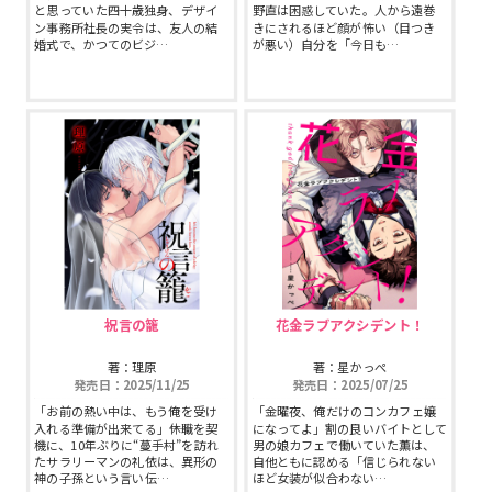
と思っていた――四十歳独身、デザイ
野直は困惑していた。人から遠巻
スフレコミックス
BLノベル
ン事務所社長の実令は、友人の結
きにされるほど顔が怖い（目つき
会社情報一覧
婚式で、かつてのビジ…
が悪い）自分を「今日も…
ロイヤルキス＆チュールキス
TLノベル
会社概要
ピュールコミックス
少女コミック
採用情報
フェアリーキス
ライトノベル
募集情報
Miacomics
全作品ジャンル一覧へ
PurComics募集情報
BLUEMOON Novels
書店様向け試し読み・POPダウンロード
祝言の籠
花金ラブアクシデント！
ペタル
著：理原
著：星かっぺ
ご感想・お問合わせ
発売日：2025/11/25
発売日：2025/07/25
「お前の熱い中は、もう俺を受け
「金曜夜、俺だけのコンカフェ嬢
G-Lish LiKo
入れる準備が出来てる」――休職を契
になってよ」割の良いバイトとして
機に、10年ぶりに“蔓手村”を訪れ
男の娘カフェで働いていた薫は、
たサラリーマンの礼依は、異形の
自他ともに認める「信じられない
神の子孫という言い伝…
ほど女装が似合わない…