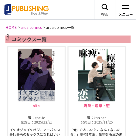
検索
メニュー
HOME
>
arca comics
>
arca comics一覧
JA
コミックス一覧
レーベルから探す
arca comics
ジャンルから探す
メニュー
slip
麻痺・痙攣・恋
G-Lish
BLコミック
ニュース
著：epaule
著：kanipan
発売日：2025/12/25
発売日：2025/11/25
カクテルキス文庫
TLコミック
イケオジ×イケオジ、アーバンBL
「俺にかわいいとこなんてないだ
作品一覧
最低最悪のセックスになればいい
ろ！」高校2年生、生物部所属の朱