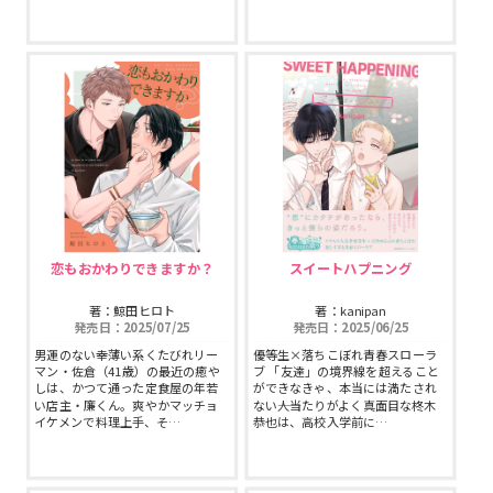
恋もおかわりできますか？
スイートハプニング
著：鯨田ヒロト
著：kanipan
発売日：2025/07/25
発売日：2025/06/25
男運のない幸薄い系くたびれリー
優等生×落ちこぼれ青春スローラ
マン・佐倉（41歳）の最近の癒や
ブ 「友達」の境界線を超えること
しは、かつて通った定食屋の年若
ができなきゃ、本当には満たされ
い店主・廉くん。爽やかマッチョ
ない――人当たりがよく真面目な柊木
イケメンで料理上手、そ…
恭也は、高校入学前に…